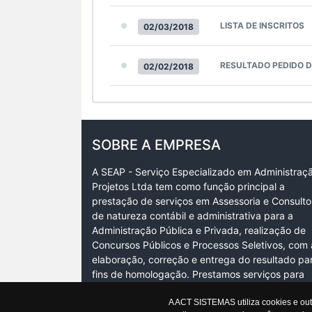
LISTA DE INSCRITOS
02/03/2018
RESULTADO PEDIDO D
02/02/2018
SOBRE A EMPRESA
A SEAP - Serviço Especializado em Administraç
Projetos Ltda tem como função principal a
prestação de serviços em Assessoria e Consulto
de natureza contábil e administrativa para a
Administração Pública e Privada, realização de
Concursos Públicos e Processos Seletivos, com 
elaboração, correção e entrega do resultado pa
fins de homologação. Prestamos serviços para
regularização de empregado…
A ACT SISTEMAS utiliza cookies e ou
Ler mais +